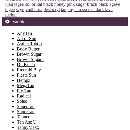
luau
tegee-sol
brutal
black honey
pink sugar
brazil
black agave
tegee
scyn
vadbarna
destacryl
tan
any tan special dark lava
melon
Gyártók
AnyTan
Art of Sun
Asther Taboo
Body Butter
Brown Sugar
Brown Sugar_
Dr. Kelen
Emerald Bay
Fiesta Sun
Hempz
MégaTan
Pro Tan
Radical
Soleo
SuperTan
SupreTan
Tahnee
Tan Asz U
TannyMaxx