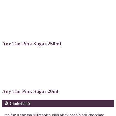
Any Tan Pink Sugar 250ml
Any Tan Pink Sugar 20ml
Címkefelhő
tan ász u
any tan
400x
soleo
girls black code
black chocolate