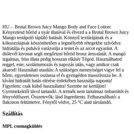
HU - Brutal Brown Juicy Mango Body and Face Lotion:
Kényeztesd bőröd a nyár illatával és élvezd a a Brutal Brown Juicy
Mango testápoló tápláló hatását. Könnyű textúrájának és a
kókuszolajnak köszönhetően a legmélyebb rétegekbe szívódva
hidratálja és puhává varázsolja a testet és az arcot egyaránt. A
diólevél kivonat segít megőrizni bőröd bronz árnyalatát. A mangó
izgalmas, friss illata pedig hosszan elkísér Téged. Használhatod
reggel, este, szoláriumozás és napozás után, vagy amikor csak
akarod! Használati utasítás: A szükséges mennyiséget vigye fel a
bőrre, egyenletesen oszlassa el és gyengéden masszírozza be. A
kívánt hidratált hatás elérése érdekében használja naponta!
Figyelem: csak külső használatra! Szembe ne kerüljön!
Gyermekektől távol tartandó. A termék nem tartalmaz önbarnítót és
fényvédőszert. Összetevők: lásd Ingredients. Felhasználható: a
flakonon feltüntetve. Fénytől védve, 25 °C alatt tárolandó.
Szállítás
MPL csomagküldés