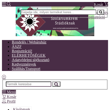
Kosár
Bejelentkezés
Regisztráció
Rendelés / Webáruház
ÁSZF
Regisztráció!
ELÉRHETŐSÉGEK
Adatvédelmi tájékoztató
Kedvezmények
Szállítás/Transport
Menü
Kosár
Profil
Kínálatunk