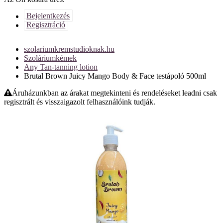
Bejelentkezés
Regisztráció
szolariumkremstudioknak.hu
Szoláriumkémek
Any Tan-tanning lotion
Brutal Brown Juicy Mango Body & Face testápoló 500ml
Áruházunkban az árakat megtekinteni és rendeléseket leadni csak
regisztrált és visszaigazolt felhasználóink tudják.