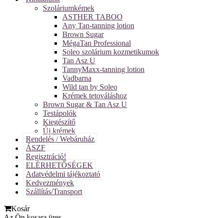
Szoláriumkémek
ASTHER TABOO
Any Tan-tanning lotion
Brown Sugar
MégaTan Professional
Soleo szolárium kozmetikumok
Tan Asz U
TannyMaxx-tanning lotion
Vadbarna
Wild tan by Soleo
Krémek tetováláshoz
Brown Sugar & Tan Asz U
Testápolók
Kiegészítő
Új krémek
Rendelés / Webáruház
ÁSZF
Regisztráció!
ELÉRHETŐSÉGEK
Adatvédelmi tájékoztató
Kedvezmények
Szállítás/Transport
Kosár
Az Ön kosara üres.