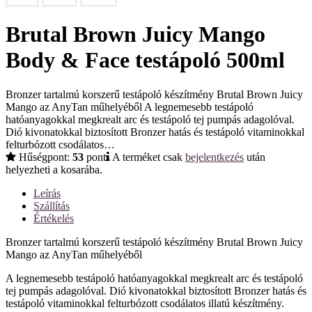
Brutal Brown Juicy Mango
Body & Face testápoló 500ml
Bronzer tartalmú korszerű testápoló készítmény Brutal Brown Juicy
Mango az AnyTan műhelyéből A legnemesebb testápoló
hatóanyagokkal megkrealt arc és testápoló tej pumpás adagolóval.
Dió kivonatokkal biztosított Bronzer hatás és testápoló vitaminokkal
felturbózott csodálatos…
Hűségpont:
53
pont
A terméket csak
bejelentkezés
után
helyezheti a kosarába.
Leírás
Szállítás
Értékelés
Bronzer tartalmú korszerű testápoló készítmény Brutal Brown Juicy
Mango az AnyTan műhelyéből
A legnemesebb testápoló hatóanyagokkal megkrealt arc és testápoló
tej pumpás adagolóval. Dió kivonatokkal biztosított Bronzer hatás és
testápoló vitaminokkal felturbózott csodálatos illatú készítmény.