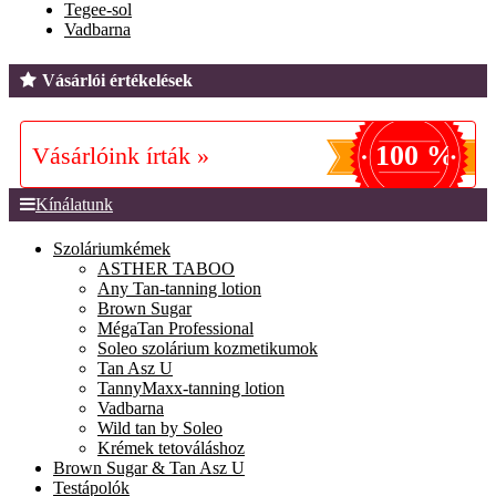
Tegee-sol
Vadbarna
Vásárlói értékelések
100 %
Vásárlóink írták »
Kínálatunk
Szoláriumkémek
ASTHER TABOO
Any Tan-tanning lotion
Brown Sugar
MégaTan Professional
Soleo szolárium kozmetikumok
Tan Asz U
TannyMaxx-tanning lotion
Vadbarna
Wild tan by Soleo
Krémek tetováláshoz
Brown Sugar & Tan Asz U
Testápolók