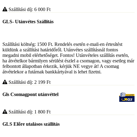
Szállítási díj: 6 000
Ft
GLS- Utánvétes Szállítás
Szállítási költség: 1500 Ft. Rendelés esetén e-mail-en értesítést
küldünk a szállítási határidőről. Utánvétes szállításnál fontos
megadni mobil elérhetőséget. Fontos! Utánvételes szállítás esetén,
ha átvételkor bármilyen sérülést észlel a csomagon, vagy esetleg már
felbontott állapotban érkezik, kérjük NE vegye át! A csomag
átvételekor a futárnak bankkártyával is lehet fizetni.
Szállítási díj: 2 199
Ft
Gls Csomagpont utánvéttel
Szállítási díj: 1 800
Ft
GLS Előre utalásos szállítás