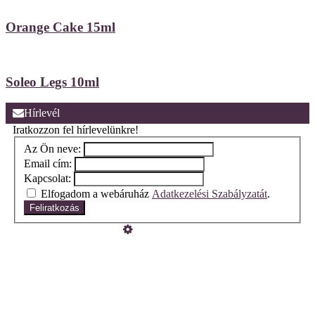
Orange Cake 15ml
Soleo Legs 10ml
Hírlevél
Iratkozzon fel hírlevelünkre!
Az Ön neve:
Email cím:
Kapcsolat:
Elfogadom a webáruház
Adatkezelési Szabályzatát
.
Feliratkozás
Üzemeltető
Online elállás
Teljes katalógus
Vásárlói értékelések
Szeretne Ön is ilyen webáruházat nyitni?
Webáruház nyitás »