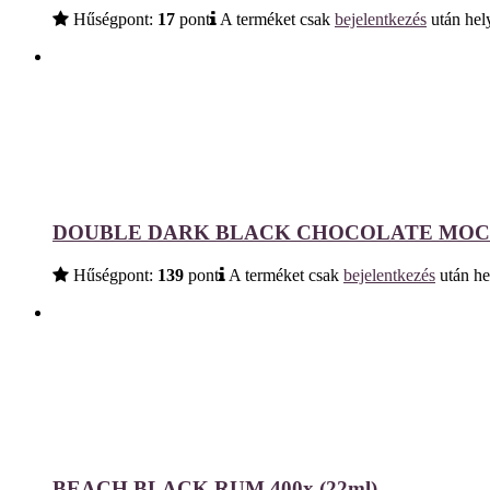
Hűségpont:
17
pont
A terméket csak
bejelentkezés
után hely
DOUBLE DARK BLACK CHOCOLATE MOCHA
Hűségpont:
139
pont
A terméket csak
bejelentkezés
után he
BEACH BLACK RUM 400x (22ml)