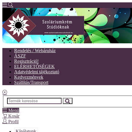
Rendelés / Webáruház
ÁSZF
Regisztráció!
ELÉRHETŐSÉGEK
Adatvédelmi tájékoztató
Kedvezmények
Szállítás/Transport
Menü
Kosár
Profil
Kínálatunk