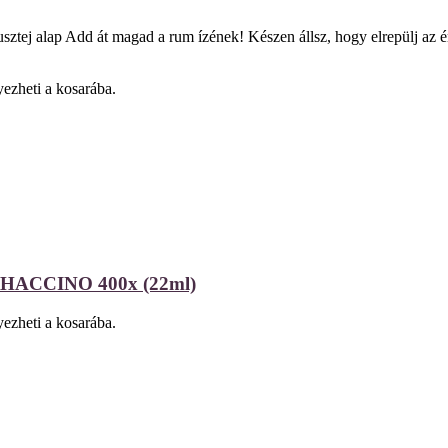
j alap Add át magad a rum ízének! Készen állsz, hogy elrepülj az éri
ezheti a kosarába.
CCINO 400x (22ml)
ezheti a kosarába.