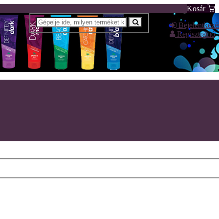
Kosár
Bejelentkezé
Regisztráció