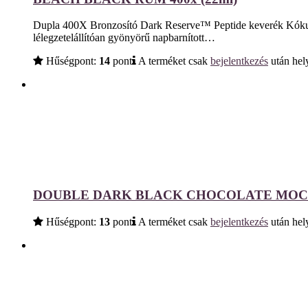
Dupla 400X Bronzosító Dark Reserve™ Peptide keverék Kókuszte
lélegzetelállítóan gyönyörű napbarnított…
Hűségpont:
14
pont
A terméket csak
bejelentkezés
után hely
DOUBLE DARK BLACK CHOCOLATE MOCHA
Hűségpont:
13
pont
A terméket csak
bejelentkezés
után hely