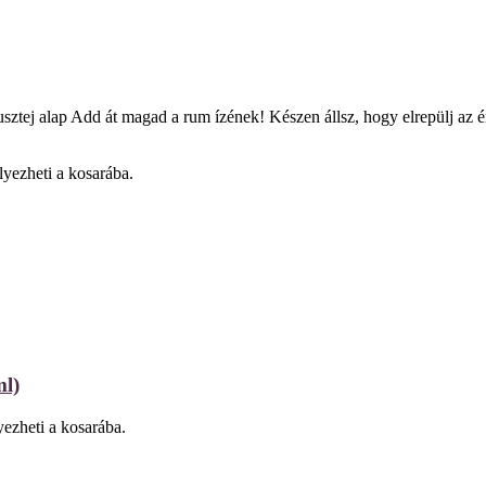
j alap Add át magad a rum ízének! Készen állsz, hogy elrepülj az éri
lyezheti a kosarába.
l)
ezheti a kosarába.