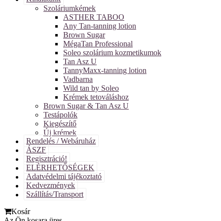
Szoláriumkémek
ASTHER TABOO
Any Tan-tanning lotion
Brown Sugar
MégaTan Professional
Soleo szolárium kozmetikumok
Tan Asz U
TannyMaxx-tanning lotion
Vadbarna
Wild tan by Soleo
Krémek tetováláshoz
Brown Sugar & Tan Asz U
Testápolók
Kiegészítő
Új krémek
Rendelés / Webáruház
ÁSZF
Regisztráció!
ELÉRHETŐSÉGEK
Adatvédelmi tájékoztató
Kedvezmények
Szállítás/Transport
Kosár
Az Ön kosara üres.