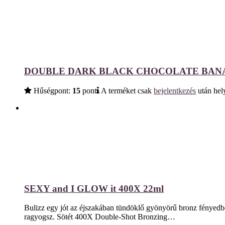
DOUBLE DARK BLACK CHOCOLATE BANAN
Hűségpont:
15
pont
A terméket csak
bejelentkezés
után hely
SEXY and I GLOW it 400X 22ml
Bulizz egy jót az éjszakában tündöklő gyönyörű bronz fényedb
ragyogsz. Sötét 400X Double-Shot Bronzing…