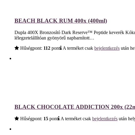
BEACH BLACK RUM 400x (400ml)
Dupla 400X Bronzosító Dark Reserve™ Peptide keverék Kókuszte
lélegzetelállítóan gyönyörű napbarnított…
Hűségpont:
112
pont
A terméket csak
bejelentkezés
után he
BLACK CHOCOLATE ADDICTION 200x (22m
Hűségpont:
15
pont
A terméket csak
bejelentkezés
után hely