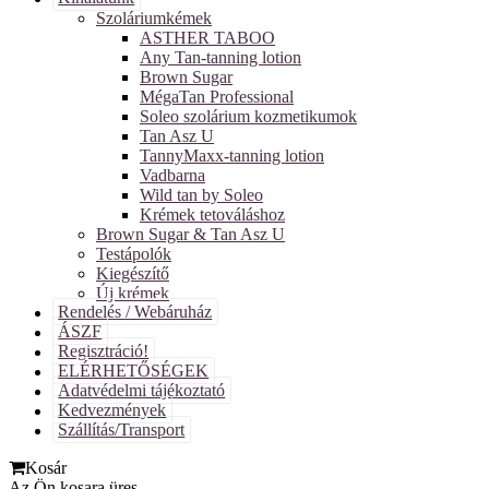
Szoláriumkémek
ASTHER TABOO
Any Tan-tanning lotion
Brown Sugar
MégaTan Professional
Soleo szolárium kozmetikumok
Tan Asz U
TannyMaxx-tanning lotion
Vadbarna
Wild tan by Soleo
Krémek tetováláshoz
Brown Sugar & Tan Asz U
Testápolók
Kiegészítő
Új krémek
Rendelés / Webáruház
ÁSZF
Regisztráció!
ELÉRHETŐSÉGEK
Adatvédelmi tájékoztató
Kedvezmények
Szállítás/Transport
Kosár
Az Ön kosara üres.