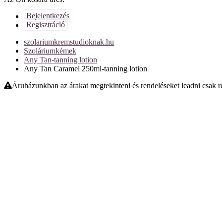
Bejelentkezés
Regisztráció
szolariumkremstudioknak.hu
Szoláriumkémek
Any Tan-tanning lotion
Any Tan Caramel 250ml-tanning lotion
Áruházunkban az árakat megtekinteni és rendeléseket leadni csak reg