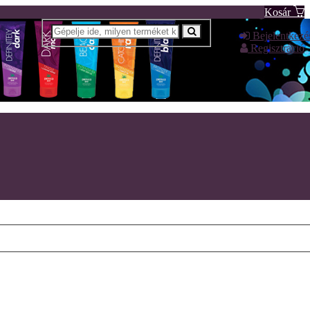
Kosár
Bejelentkezé
Regisztráció