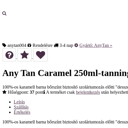
anytan004
Rendelésre
3-4 nap
Gyártó:
AnyTan
»
Any Tan Caramel 250ml-tanning
100%-os karamell barna bőrszínt biztosító szoláriumozás előtti "dessz
Hűségpont:
37
pont
A terméket csak
bejelentkezés
után helyezheti
Leírás
Szállítás
Értékelés
100%-os karamell barna bőrszínt biztosító szoláriumozás előtti "dessz