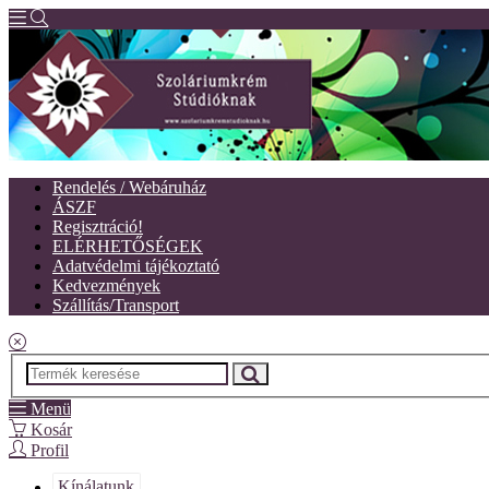
Rendelés / Webáruház
ÁSZF
Regisztráció!
ELÉRHETŐSÉGEK
Adatvédelmi tájékoztató
Kedvezmények
Szállítás/Transport
Menü
Kosár
Profil
Kínálatunk