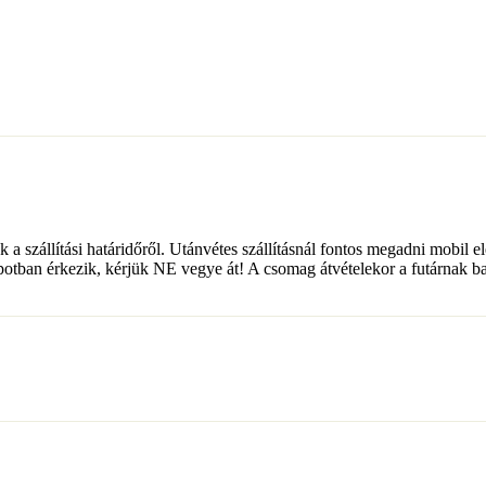
k a szállítási határidőről. Utánvétes szállításnál fontos megadni mobil el
potban érkezik, kérjük NE vegye át! A csomag átvételekor a futárnak ban