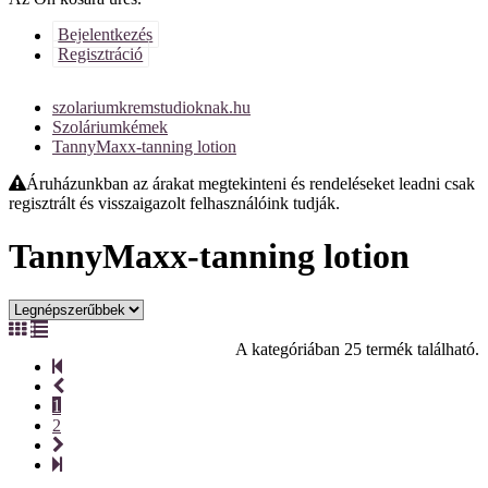
Bejelentkezés
Regisztráció
szolariumkremstudioknak.hu
Szoláriumkémek
TannyMaxx-tanning lotion
Áruházunkban az árakat megtekinteni és rendeléseket leadni csak
regisztrált és visszaigazolt felhasználóink tudják.
TannyMaxx-tanning lotion
A kategóriában 25 termék található.
1
2