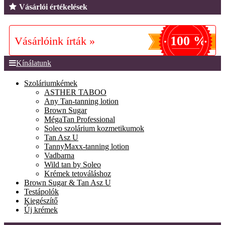
Vásárlói értékelések
100 %
Vásárlóink írták »
Kínálatunk
Szoláriumkémek
ASTHER TABOO
Any Tan-tanning lotion
Brown Sugar
MégaTan Professional
Soleo szolárium kozmetikumok
Tan Asz U
TannyMaxx-tanning lotion
Vadbarna
Wild tan by Soleo
Krémek tetováláshoz
Brown Sugar & Tan Asz U
Testápolók
Kiegészítő
Új krémek