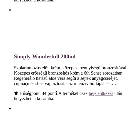
Simply Wonderfull 200ml
Szoláriumozás előtt krém, közepes mennyiségű bronzosítóval
Közepes erősségű bronzosítós krém a 6th Sense sorozatban.
Regeneráló hatású aloe vera segíti a sejtek anyagcseréjét,
cupuaçu és shea vaj biztosítja az intenzív bőrtáplálást.…
Hűségpont:
34
pont
A terméket csak
bejelentkezés
után
helyezheti a kosarába.