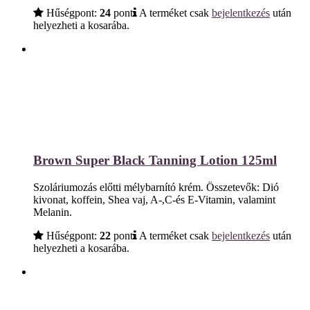
Hűségpont:
24
pont
A terméket csak
bejelentkezés
után
helyezheti a kosarába.
Brown Super Black Tanning Lotion 125ml
Szoláriumozás előtti mélybarnító krém. Összetevők: Dió
kivonat, koffein, Shea vaj, A-,C-és E-Vitamin, valamint
Melanin.
Hűségpont:
22
pont
A terméket csak
bejelentkezés
után
helyezheti a kosarába.