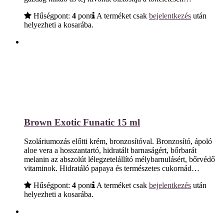
Hűségpont:
4
pont
A terméket csak
bejelentkezés
után
helyezheti a kosarába.
Brown Exotic Funatic 15 ml
Szoláriumozás előtti krém, bronzosítóval. Bronzosító, ápoló
aloe vera a hosszantartó, hidratált barnaságért, bőrbarát
melanin az abszolút lélegzetelállító mélybarnulásért, bőrvédő
vitaminok. Hidratáló papaya és természetes cukornád…
Hűségpont:
4
pont
A terméket csak
bejelentkezés
után
helyezheti a kosarába.