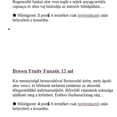
Regeneráló hatású aloe vera segíti a sejtek anyagcseréjét,
cupuaçu és shea vaj biztosítja az intenzív bőrtáplálást.…
Hűségpont:
5
pont
A terméket csak
bejelentkezés
után
helyezheti a kosarába.
Brown Fruity Funatic 15 ml
Kis mennyiségű bronzosítóval Bronzosító krém, mely ápoló
aloe vera-t, és bőrbarát melanint tartalmaz az abszolút
lélegzetelállító mélybarnulásért. Bőrvédő vitaminok sokasága
található meg a krémben. Értékes őszibarackmag olaj…
Hűségpont:
4
pont
A terméket csak
bejelentkezés
után
helyezheti a kosarába.