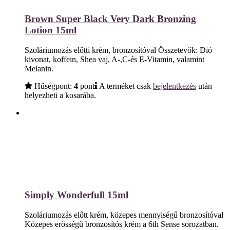
Brown Super Black Very Dark Bronzing
Lotion 15ml
Szoláriumozás előtti krém, bronzosítóval Összetevők: Dió
kivonat, koffein, Shea vaj, A-,C-és E-Vitamin, valamint
Melanin.
Hűségpont:
4
pont
A terméket csak
bejelentkezés
után
helyezheti a kosarába.
Simply Wonderfull 15ml
Szoláriumozás előtt krém, közepes mennyiségű bronzosítóval
Közepes erősségű bronzosítós krém a 6th Sense sorozatban.