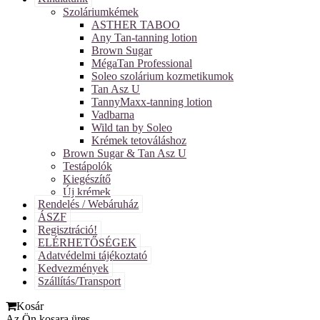
Szoláriumkémek
ASTHER TABOO
Any Tan-tanning lotion
Brown Sugar
MégaTan Professional
Soleo szolárium kozmetikumok
Tan Asz U
TannyMaxx-tanning lotion
Vadbarna
Wild tan by Soleo
Krémek tetováláshoz
Brown Sugar & Tan Asz U
Testápolók
Kiegészítő
Új krémek
Rendelés / Webáruház
ÁSZF
Regisztráció!
ELÉRHETŐSÉGEK
Adatvédelmi tájékoztató
Kedvezmények
Szállítás/Transport
Kosár
Az Ön kosara üres.