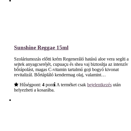
Sunshine Reggae 15ml
Szoláriumozás előtti krém Regeneráló hatású aloe vera segíti a
sejtek anyagcseréjét, cupuaçu és shea vaj biztosítja az intenzív
bőrápolást, magas C-vitamin tartalmú goji bogyó kivonat
revitalizál. Bőrtápláló kendermag olaj, valamint…
Hűségpont:
4
pont
A terméket csak
bejelentkezés
után
helyezheti a kosarába.