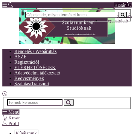
Kosár
Bejelentkezés
Regisztráció
Rendelés / Webáruház
ÁSZF
Regisztráció!
ELÉRHETŐSÉGEK
Adatvédelmi tájékoztató
Kedvezmények
Szállítás/Transport
Menü
Kosár
Profil
Kínálatunk