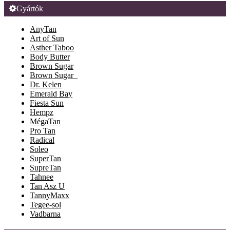
Gyártók
AnyTan
Art of Sun
Asther Taboo
Body Butter
Brown Sugar
Brown Sugar_
Dr. Kelen
Emerald Bay
Fiesta Sun
Hempz
MégaTan
Pro Tan
Radical
Soleo
SuperTan
SupreTan
Tahnee
Tan Asz U
TannyMaxx
Tegee-sol
Vadbarna