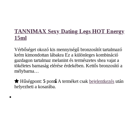
TANNIMAX Sexy Dating Legs HOT Energy
15ml
Vérbőséget okozó kis mennyiségű bronzosítót tartalmazó
krém kimondottan lábakra Ez a különleges kombináció
gazdagon tartalmaz melanint és természetes shea vajat a
tökéletes barnaság elérése érdekében. Kettős bronzosító a
mélybarna…
Hűségpont:
5
pont
A terméket csak
bejelentkezés
után
helyezheti a kosarába.