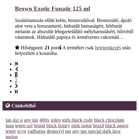
Brown Exotic Funatic 125 ml
Szoláriumozás előtti krém, bronzosítóval. Bronzosító, ápoló
aloe vera a hosszantartó, hidratált barnaságért, bőrbarát
melanin az abszolút lélegzetelállító mélybarnulásért, bőrvédő
vitaminok. Hidratáló papaya és természetes cukornád…
Hűségpont:
21
pont
A terméket csak
bejelentkezés
után
helyezheti a kosarába.
1
2
Címkefelhő
tan ász u
any tan
400x
soleo
girls black code
black chocolate
luau
tegee-sol
brutal
black honey
pink sugar
brazil
black agave
tegee
scyn
vadbarna
destacryl
tan
any tan special dark lava
melon