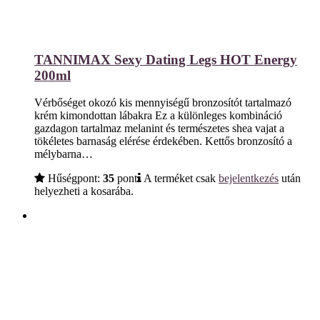
TANNIMAX Sexy Dating Legs HOT Energy
200ml
Vérbőséget okozó kis mennyiségű bronzosítót tartalmazó
krém kimondottan lábakra Ez a különleges kombináció
gazdagon tartalmaz melanint és természetes shea vajat a
tökéletes barnaság elérése érdekében. Kettős bronzosító a
mélybarna…
Hűségpont:
35
pont
A terméket csak
bejelentkezés
után
helyezheti a kosarába.