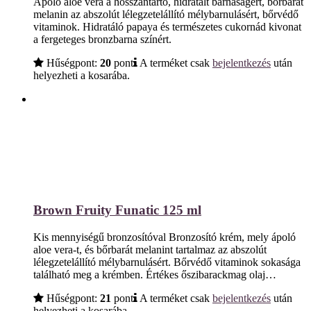
Ápoló aloe vera a hosszantartó, hidratált barnaságért, bőrbarát
melanin az abszolút lélegzetelállító mélybarnulásért, bőrvédő
vitaminok. Hidratáló papaya és természetes cukornád kivonat
a fergeteges bronzbarna színért.
Hűségpont:
20
pont
A terméket csak
bejelentkezés
után
helyezheti a kosarába.
Brown Fruity Funatic 125 ml
Kis mennyiségű bronzosítóval Bronzosító krém, mely ápoló
aloe vera-t, és bőrbarát melanint tartalmaz az abszolút
lélegzetelállító mélybarnulásért. Bőrvédő vitaminok sokasága
található meg a krémben. Értékes őszibarackmag olaj…
Hűségpont:
21
pont
A terméket csak
bejelentkezés
után
helyezheti a kosarába.