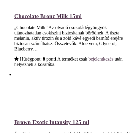
Chocolate Bronz Milk 15ml
„Chocolate Milk” Az olvadó csokoládégyöngyök
utánozhatatlan csokiszínt biztosítanak bőrödnek. A tiszta
melanin, aktív tirozin és a zöld kávé egyedi barnító erejére
biztosan számíthatsz. Összetevők: Aloe vera, Glycerol,
Blueberry…
Hűségpont:
8
pont
A terméket csak
bejelentkezés
után
helyezheti a kosarába.
Brown Exotic Intansity 125 ml