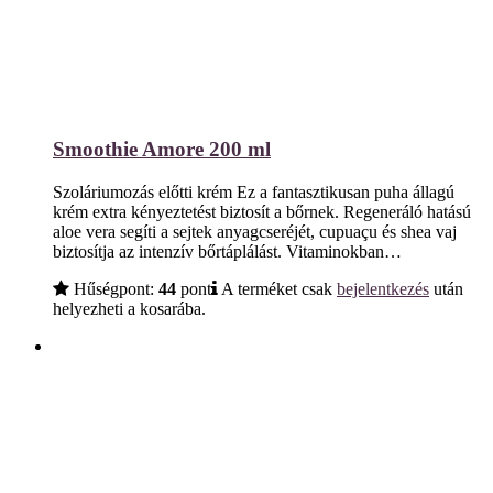
Smoothie Amore 200 ml
Szoláriumozás előtti krém Ez a fantasztikusan puha állagú
krém extra kényeztetést biztosít a bőrnek. Regeneráló hatású
aloe vera segíti a sejtek anyagcseréjét, cupuaçu és shea vaj
biztosítja az intenzív bőrtáplálást. Vitaminokban…
Hűségpont:
44
pont
A terméket csak
bejelentkezés
után
helyezheti a kosarába.