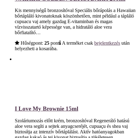
Kis mennyiségű bronzosítóval Speciális bőrápolás a Hawaiian
bőrtápláló kivonatoknak köszönhetően, mint például a tápláló
cupuacu vaj amely gazdag E-vitaminban és magas
vízvisszatartó képessége van, a hidratáló aloe vera
bőrfiatalító…
Hűségpont:
25
pont
A terméket csak
bejelentkezés
után
helyezheti a kosarába.
I Love My Brownie 15ml
Szoláriumozás előtt krém, bronzosítóval Regeneráló hatású
aloe vera segíti a sejtek anyagcseréjét, cupuaçu és shea vaj
biztosítja az intenzív bőrtáplálást. Aktív hatóanyagokban
gazdag kakaó ás tej kivonat biztosítja a tökéletesen…