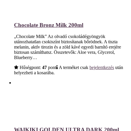
Chocolate Bronz Milk 200ml
„Chocolate Milk” Az olvadó csokoládégyöngyök
utánozhatatlan csokiszínt biztosítanak bőrödnek. A tiszta
melanin, aktív tirozin és a zöld kávé egyedi barnító erejére
biztosan számíthatsz. Összetevők: Aloe vera, Glycerol,
Blueberry…
Hűségpont:
47
pont
A terméket csak
bejelentkezés
után
helyezheti a kosarába.
WAIKIKI GOLDEN ULTRA DARK 200ml