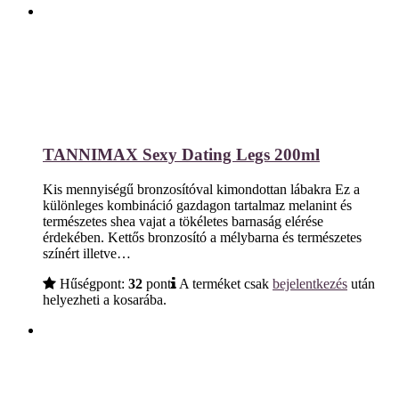
TANNIMAX Sexy Dating Legs 200ml
Kis mennyiségű bronzosítóval kimondottan lábakra Ez a
különleges kombináció gazdagon tartalmaz melanint és
természetes shea vajat a tökéletes barnaság elérése
érdekében. Kettős bronzosító a mélybarna és természetes
színért illetve…
Hűségpont:
32
pont
A terméket csak
bejelentkezés
után
helyezheti a kosarába.