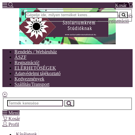
Kosár
Bejelentkezés
Regisztráció
Rendelés / Webáruház
ÁSZF
Regisztráció!
ELÉRHETŐSÉGEK
Adatvédelmi tájékoztató
Kedvezmények
Szállítás/Transport
Menü
Kosár
Profil
Kínálatunk