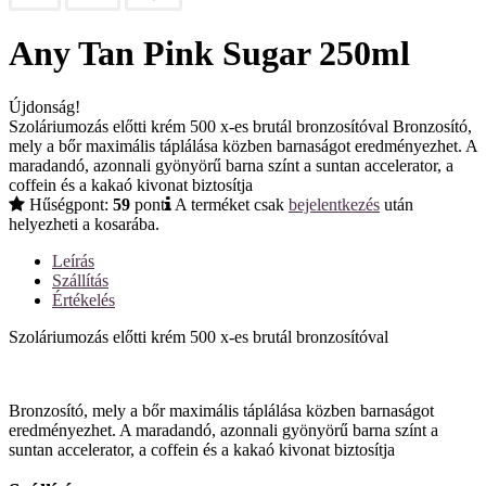
Any Tan Pink Sugar 250ml
Újdonság!
Szoláriumozás előtti krém 500 x-es brutál bronzosítóval Bronzosító,
mely a bőr maximális táplálása közben barnaságot eredményezhet. A
maradandó, azonnali gyönyörű barna színt a suntan accelerator, a
coffein és a kakaó kivonat biztosítja
Hűségpont:
59
pont
A terméket csak
bejelentkezés
után
helyezheti a kosarába.
Leírás
Szállítás
Értékelés
Szoláriumozás előtti krém 500 x-es brutál bronzosítóval
Bronzosító, mely a bőr maximális táplálása közben barnaságot
eredményezhet. A maradandó, azonnali gyönyörű barna színt a
suntan accelerator, a coffein és a kakaó kivonat biztosítja