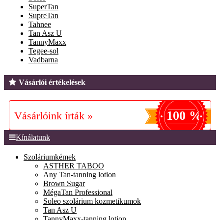
SuperTan
SupreTan
Tahnee
Tan Asz U
TannyMaxx
Tegee-sol
Vadbarna
Vásárlói értékelések
100 %
Vásárlóink írták »
Kínálatunk
Szoláriumkémek
ASTHER TABOO
Any Tan-tanning lotion
Brown Sugar
MégaTan Professional
Soleo szolárium kozmetikumok
Tan Asz U
TannyMaxx-tanning lotion