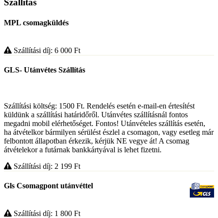
Szállítás
MPL csomagküldés
Szállítási díj: 6 000
Ft
GLS- Utánvétes Szállítás
Szállítási költség: 1500 Ft. Rendelés esetén e-mail-en értesítést
küldünk a szállítási határidőről. Utánvétes szállításnál fontos
megadni mobil elérhetőséget. Fontos! Utánvételes szállítás esetén,
ha átvételkor bármilyen sérülést észlel a csomagon, vagy esetleg már
felbontott állapotban érkezik, kérjük NE vegye át! A csomag
átvételekor a futárnak bankkártyával is lehet fizetni.
Szállítási díj: 2 199
Ft
Gls Csomagpont utánvéttel
Szállítási díj: 1 800
Ft