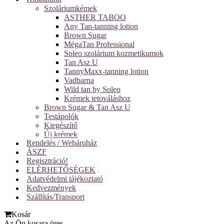
Szoláriumkémek
ASTHER TABOO
Any Tan-tanning lotion
Brown Sugar
MégaTan Professional
Soleo szolárium kozmetikumok
Tan Asz U
TannyMaxx-tanning lotion
Vadbarna
Wild tan by Soleo
Krémek tetováláshoz
Brown Sugar & Tan Asz U
Testápolók
Kiegészítő
Új krémek
Rendelés / Webáruház
ÁSZF
Regisztráció!
ELÉRHETŐSÉGEK
Adatvédelmi tájékoztató
Kedvezmények
Szállítás/Transport
Kosár
Az Ön kosara üres.