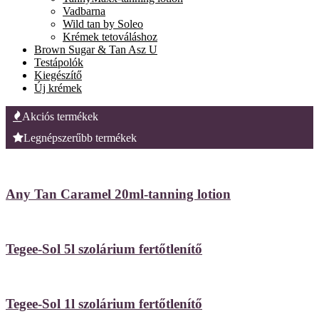
Vadbarna
Wild tan by Soleo
Krémek tetováláshoz
Brown Sugar & Tan Asz U
Testápolók
Kiegészítő
Új krémek
Akciós termékek
Legnépszerűbb termékek
Any Tan Caramel 20ml-tanning lotion
Tegee-Sol 5l szolárium fertőtlenítő
Tegee-Sol 1l szolárium fertőtlenítő