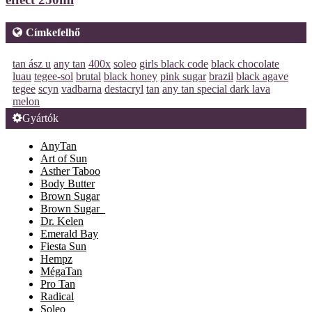
Címkefelhő
tan ász u
any tan
400x
soleo
girls black code
black chocolate
luau
tegee-sol
brutal
black honey
pink sugar
brazil
black agave
tegee
scyn
vadbarna
destacryl
tan
any tan special dark lava
melon
Gyártók
AnyTan
Art of Sun
Asther Taboo
Body Butter
Brown Sugar
Brown Sugar_
Dr. Kelen
Emerald Bay
Fiesta Sun
Hempz
MégaTan
Pro Tan
Radical
Soleo