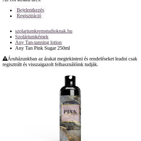
Bejelentkezés
Regisztráció
szolariumkremstudioknak.hu
Szoláriumkémek
Any Tan-tanning lotion
Any Tan Pink Sugar 250ml
Áruházunkban az árakat megtekinteni és rendeléseket leadni csak
regisztrált és visszaigazolt felhasználóink tudják.