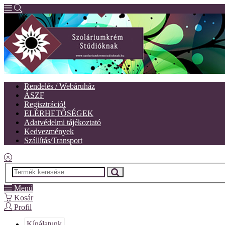
Rendelés / Webáruház
ÁSZF
Regisztráció!
ELÉRHETŐSÉGEK
Adatvédelmi tájékoztató
Kedvezmények
Szállítás/Transport
Menü
Kosár
Profil
Kínálatunk