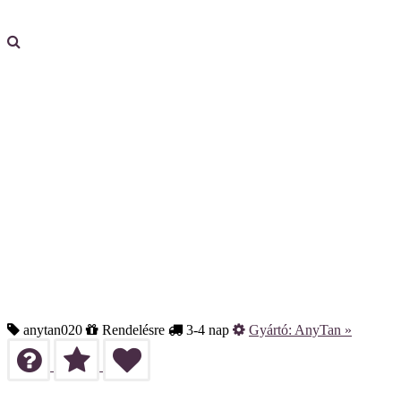
anytan020
Rendelésre
3-4 nap
Gyártó:
AnyTan
»