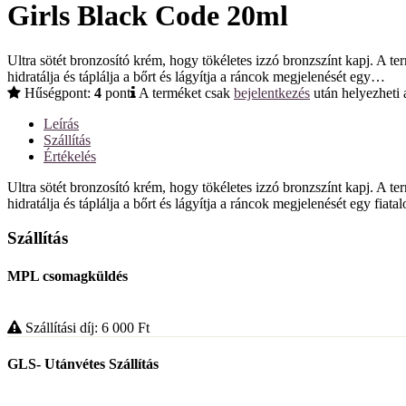
Girls Black Code 20ml
Ultra sötét bronzosító krém, hogy tökéletes izzó bronzszínt kapj. A
hidratálja és táplálja a bőrt és lágyítja a ráncok megjelenését egy…
Hűségpont:
4
pont
A terméket csak
bejelentkezés
után helyezheti 
Leírás
Szállítás
Értékelés
Ultra sötét bronzosító krém, hogy tökéletes izzó bronzszínt kapj. A
hidratálja és táplálja a bőrt és lágyítja a ráncok megjelenését egy fi
Szállítás
MPL csomagküldés
Szállítási díj: 6 000
Ft
GLS- Utánvétes Szállítás