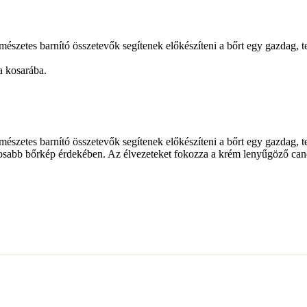
 természetes barnító összetevők segítenek előkészíteni a bőrt egy ga
a kosarába.
 természetes barnító összetevők segítenek előkészíteni a bőrt egy ga
atalosabb bőrkép érdekében. Az élvezeteket fokozza a krém lenyűgöző cand