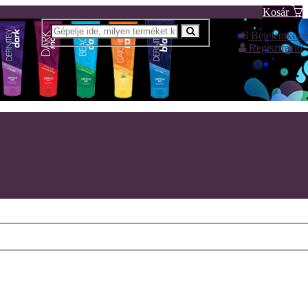
Kosár
Bejelentkezé
Regisztráció