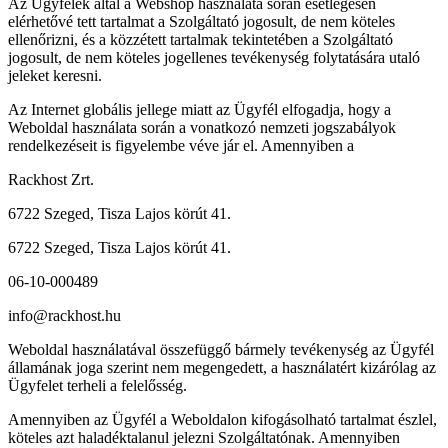
Az Ügyfelek által a Webshop használata során esetlegesen
elérhetővé tett tartalmat a Szolgáltató jogosult, de nem köteles
ellenőrizni, és a közzétett tartalmak tekintetében a Szolgáltató
jogosult, de nem köteles jogellenes tevékenység folytatására utaló
jeleket keresni.
Az Internet globális jellege miatt az Ügyfél elfogadja, hogy a
Weboldal használata során a vonatkozó nemzeti jogszabályok
rendelkezéseit is figyelembe véve jár el. Amennyiben a
Rackhost Zrt.
6722 Szeged, Tisza Lajos körút 41.
6722 Szeged, Tisza Lajos körút 41.
06-10-000489
info@rackhost.hu
Weboldal használatával összefüggő bármely tevékenység az Ügyfél
államának joga szerint nem megengedett, a használatért kizárólag az
Ügyfelet terheli a felelősség.
Amennyiben az Ügyfél a Weboldalon kifogásolható tartalmat észlel,
köteles azt haladéktalanul jelezni Szolgáltatónak. Amennyiben