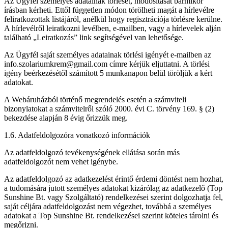
Az Ügyfél személyes adatainak törlését, módosítását bármikor
írásban kérheti. Ettől független módon törölheti magát a hírlevélre
feliratkozottak listájáról, anélkül hogy regisztrációja törlésre kerülne.
A hírlevélről leiratkozni levélben, e-mailben, vagy a hírlevelek alján
található „Leiratkozás” link segítségével van lehetősége.
Az Ügyfél saját személyes adatainak törlési igényét e-mailben az
info.szolariumkrem@gmail.com címre kérjük eljuttatni. A törlési
igény beérkezésétől számított 5 munkanapon belül töröljük a kért
adatokat.
A Webáruházból történő megrendelés esetén a számviteli
bizonylatokat a számvitelről szóló 2000. évi C. törvény 169. § (2)
bekezdése alapján 8 évig őrizzük meg.
1.6. Adatfeldolgozóra vonatkozó információk
Az adatfeldolgozó tevékenységének ellátása során más
adatfeldolgozót nem vehet igénybe.
Az adatfeldolgozó az adatkezelést érintő érdemi döntést nem hozhat,
a tudomására jutott személyes adatokat kizárólag az adatkezelő (Top
Sunshine Bt. vagy Szolgáltató) rendelkezései szerint dolgozhatja fel,
saját céljára adatfeldolgozást nem végezhet, továbbá a személyes
adatokat a Top Sunshine Bt. rendelkezései szerint köteles tárolni és
megőrizni.