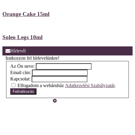
Orange Cake 15ml
Soleo Legs 10ml
Hírlevél
Iratkozzon fel hírlevelünkre!
Az Ön neve:
Email cím:
Kapcsolat:
Elfogadom a webáruház
Adatkezelési Szabályzatát
.
Feliratkozás
Üzemeltető
Online elállás
Teljes katalógus
Vásárlói értékelések