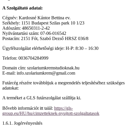
A Szolgáltató adatai:
Cégnév: Kardosné Kántor Bettina ev.
Székhely: 1151 Budapest Szilas park 10 1/23
Adószám: 48650311-2-42
Nyilvántartási szám: 07-06-016542
Postacím: 2151 Fót, Szabó Dezső HRSZ 036/8
Ügyfélszolgálat elérhetőségi ideje: H-P: 8:30 – 16:30
Telefon: 0036704284999
Domain cím: szolariumkremstudioknak.hu
E-mail: info.szolariumkrem@gmail.com
Futárcég részére továbbítjuk a megrendelés teljesítéséhez szükséges
adatokat:
A terméket a GLS futárszolgálat szállítja ki.
Bővebb információt itt talál:
https://gls-
group.eu/HU/hu/cimzetteknek-nyujtott-szolgaltatasok
1.6.1. Jogérvényesítés