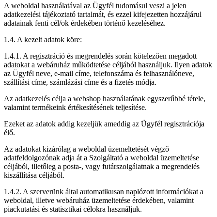
A weboldal használatával az Ügyfél tudomásul veszi a jelen
adatkezelési tájékoztató tartalmát, és ezzel kifejezetten hozzájárul
adatainak fenti cél/ok érdekében történő kezeléséhez.
1.4. A kezelt adatok köre:
1.4.1. A regisztráció és megrendelés során kötelezően megadott
adatokat a webáruház működtetése céljából használjuk. Ilyen adatok
az Ügyfél neve, e-mail címe, telefonszáma és felhasználóneve,
szállítási címe, számlázási címe és a fizetés módja.
Az adatkezelés célja a webshop használatának egyszerűbbé tétele,
valamint termékeink értékesítésének teljesítése.
Ezeket az adatok addig kezeljük ameddig az Ügyfél regisztrációja
élő.
Az adatokat kizárólag a weboldal üzemeltetését végző
adatfeldolgozónak adja át a Szolgáltató a weboldal üzemeltetése
céljából, illetőleg a posta-, vagy futárszolgálatnak a megrendelés
kiszállítása céljából.
1.4.2. A szerverünk által automatikusan naplózott információkat a
weboldal, illetve webáruház üzemeltetése érdekében, valamint
piackutatási és statisztikai célokra használjuk.