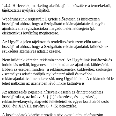
1.4.4. Hírlevelek, marketing akciók ajánlat készítése a termékekről,
tájékoztatás nyújtása céljából.
Webáruházunk regisztrált Ügyfele előzetesen és kifejezetten
hozzájárul ahhoz, hogy a Szolgáltató reklámajánlataival, egyéb
ajánlataival a regisztrációkor megadott elérhetőségein (pl.
elektronikus levélcím) megkeresse.
Az Ügyfél a jelen tájékoztató rendelkezéseit szem előtt tartva
hozzájárul ahhoz, hogy a Szolgáltató reklámajánlatok küldéséhez
szükséges személyes adatait kezelje.
Nem küldünk kéretlen reklámüzenetet! Az Ügyfelünk korlátozás és
indokolás nélkül, ingyenesen leiratkozhat az ajánlatok küldéséről.
Ebben az esetben minden - a reklámüzenetek küldéséhez szükséges
- személyes adatát töröljük nyilvántartásából és további
reklámajánlataival nem keressük meg Ügyfelünket. A reklámokról le
lehet iratkozni az üzenetben lévő linkre kattintva is.
Az adatkezelés jogalapja hírlevelek esetén az érintett önkéntes
hozzájárulása, az Infotv. 5. § (1) bekezdése, és a gazdasági
reklámtevékenység alapvető feltételeiről és egyes korlátairól szóló
2008. évi XLVIII. törvény 6. § (5) bekezdése.
A kezelt adatok körébe tartozik a név, e-mail cím, telefonszám,