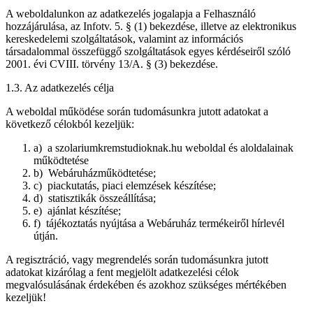
A weboldalunkon az adatkezelés jogalapja a Felhasználó
hozzájárulása, az Infotv. 5. § (1) bekezdése, illetve az elektronikus
kereskedelemi szolgáltatások, valamint az információs
társadalommal összefüggő szolgáltatások egyes kérdéseiről szóló
2001. évi CVIII. törvény 13/A. § (3) bekezdése.
1.3. Az adatkezelés célja
A weboldal működése során tudomásunkra jutott adatokat a
következő célokból kezeljük:
a) a szolariumkremstudioknak.hu weboldal és aloldalainak
működtetése
b) Webáruházműködtetése;
c) piackutatás, piaci elemzések készítése;
d) statisztikák összeállítása;
e) ajánlat készítése;
f) tájékoztatás nyújtása a Webáruház termékeiről hírlevél
útján.
A regisztráció, vagy megrendelés során tudomásunkra jutott
adatokat kizárólag a fent megjelölt adatkezelési célok
megvalósulásának érdekében és azokhoz szükséges mértékében
kezeljük!