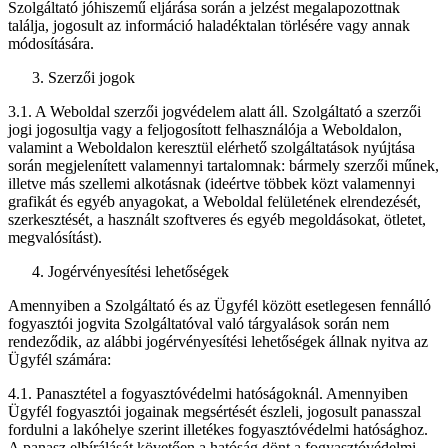
Szolgáltató jóhiszemű eljárása során a jelzést megalapozottnak
találja, jogosult az információ haladéktalan törlésére vagy annak
módosítására.
Szerzői jogok
3.1. A Weboldal szerzői jogvédelem alatt áll. Szolgáltató a szerzői
jogi jogosultja vagy a feljogosított felhasználója a Weboldalon,
valamint a Weboldalon keresztül elérhető szolgáltatások nyújtása
során megjelenített valamennyi tartalomnak: bármely szerzői műnek,
illetve más szellemi alkotásnak (ideértve többek közt valamennyi
grafikát és egyéb anyagokat, a Weboldal felületének elrendezését,
szerkesztését, a használt szoftveres és egyéb megoldásokat, ötletet,
megvalósítást).
Jogérvényesítési lehetőségek
Amennyiben a Szolgáltató és az Ügyfél között esetlegesen fennálló
fogyasztói jogvita Szolgáltatóval való tárgyalások során nem
rendeződik, az alábbi jogérvényesítési lehetőségek állnak nyitva az
Ügyfél számára:
4.1. Panasztétel a fogyasztóvédelmi hatóságoknál. Amennyiben
Ügyfél fogyasztói jogainak megsértését észleli, jogosult panasszal
fordulni a lakóhelye szerint illetékes fogyasztóvédelmi hatósághoz.
A panasz elbírálását követően a hatóság dönt a fogyasztóvédelmi