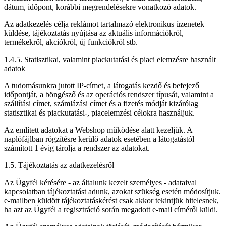
dátum, időpont, korábbi megrendelésekre vonatkozó adatok.
Az adatkezelés célja reklámot tartalmazó elektronikus üzenetek
küldése, tájékoztatás nyújtása az aktuális információkról,
termékekről, akciókról, új funkciókról stb.
1.4.5. Statisztikai, valamint piackutatási és piaci elemzésre használt
adatok
A tudomásunkra jutott IP-címet, a látogatás kezdő és befejező
időpontját, a böngésző és az operációs rendszer típusát, valamint a
szállítási címet, számlázási címet és a fizetés módját kizárólag
statisztikai és piackutatási-, piacelemzési célokra használjuk.
Az említett adatokat a Webshop működése alatt kezeljük. A
naplófájlban rögzítésre kerülő adatok esetében a látogatástól
számított 1 évig tárolja a rendszer az adatokat.
1.5. Tájékoztatás az adatkezelésről
Az Ügyfél kérésére - az általunk kezelt személyes - adataival
kapcsolatban tájékoztatást adunk, azokat szükség esetén módosítjuk.
e-mailben küldött tájékoztatáskérést csak akkor tekintjük hitelesnek,
ha azt az Ügyfél a regisztráció során megadott e-mail címéről küldi.