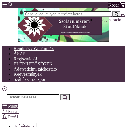
Kosár
Bejelentkezés
Regisztráció
Rendelés / Webáruház
ÁSZF
Regisztráció!
ELÉRHETŐSÉGEK
Adatvédelmi tájékoztató
Kedvezmények
Szállítás/Transport
Menü
Kosár
Profil
Kínálatunk