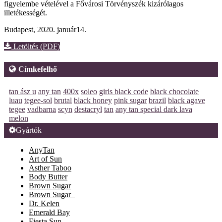
figyelembe vételével a Fővárosi Törvényszék kizárólagos
illetékességét.
Budapest, 2020. január14.
Letöltés (PDF)
Címkefelhő
tan ász u
any tan
400x
soleo
girls black code
black chocolate
luau
tegee-sol
brutal
black honey
pink sugar
brazil
black agave
tegee
vadbarna
scyn
destacryl
tan
any tan special dark lava
melon
Gyártók
AnyTan
Art of Sun
Asther Taboo
Body Butter
Brown Sugar
Brown Sugar_
Dr. Kelen
Emerald Bay
Fiesta Sun