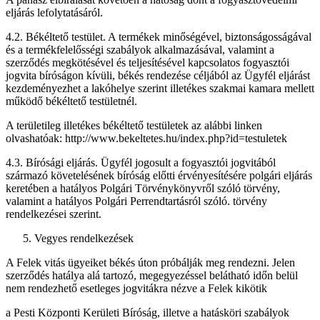
eljárás lefolytatásáról.
4.2. Békéltető testület. A termékek minőségével, biztonságosságával
és a termékfelelősségi szabályok alkalmazásával, valamint a
szerződés megkötésével és teljesítésével kapcsolatos fogyasztói
jogvita bíróságon kívüli, békés rendezése céljából az Ügyfél eljárást
kezdeményezhet a lakóhelye szerint illetékes szakmai kamara mellett
működő békéltető testületnél.
A területileg illetékes békéltető testületek az alábbi linken
olvashatóak: http://www.bekeltetes.hu/index.php?id=testuletek
4.3. Bírósági eljárás. Ügyfél jogosult a fogyasztói jogvitából
származó követelésének bíróság előtti érvényesítésére polgári eljárás
keretében a hatályos Polgári Törvénykönyvről szóló törvény,
valamint a hatályos Polgári Perrendtartásról szóló. törvény
rendelkezései szerint.
Vegyes rendelkezések
A Felek vitás ügyeiket békés úton próbálják meg rendezni. Jelen
szerződés hatálya alá tartozó, megegyezéssel belátható időn belül
nem rendezhető esetleges jogvitákra nézve a Felek kikötik
a Pesti Központi Kerületi Bíróság, illetve a hatásköri szabályok