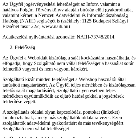
Az Ügyfél jogérvényesítési lehetőségeit az Infotv. valamint a
hatályos Polgári Törvénykönyv alapján bíróság előtt gyakorolhatja,
valamint kérheti a Nemzeti Adatvédelmi és Információszabadság
Hatóság (NAIH) segítségét is (székhely: 1125 Budapest Szilágyi
Erzsébet fasor 22/c, www.naih.hu)
Adatkezelési nyilvántartási azonosító: NAIH-73748/2014.
Felelősség
Az Ügyfél a Weboldalt kizárólag a saját kockázatára használhatja, és
elfogadja, hogy Szolgáltató nem vállal felelősséget a használat során
felmerülő vagyoni és nem vagyoni károkért.
Szolgáltató kizár minden felelősséget a Webshop használói által
tanúsított magatartásért. Az Ügyfél teljes mértékben és kizárólagosan
felelős saját magatartásáért, Szolgáltató ilyen esetben teljes
mértékben együttműködik az eljáró hatóságokkal a jogsértések
felderítése végett.
A szolgáltatás oldalai olyan kapcsolódási pontokat (linkeket)
tartalmazhatnak, amely más szolgáltatók oldalaira vezet. Ezen
szolgáltatók adatvédelmi gyakorlatáért és más tevékenységéért
Szolgáltató nem vállal felelősséget.