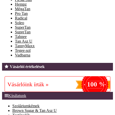
Hempz
MégaTan
Pro Tan
Radical
Soleo
SuperTan
SupreTan
Tahnee
Tan Asz U
TannyMaxx
Tegee-sol
Vadbarna
Vásárlói értékelések
100 %
Vásárlóink írták »
Kínálatunk
Szoláriumkémek
Brown Sugar & Tan Asz U