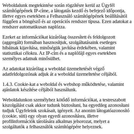
Weboldalunk megtekintése során rögzítésre kerül az Ügyfél
számítógépének IP-címe, a látogatás kezdő és befejező időpontja,
illetve egyes esetekben a Felhasználó számítógépének beállításától
függően a böngésző és az operációs rendszer típusa. Ezen adatokat a
rendszer automatikusan naplózza.
Ezeket az információkat kizárólag összesített és feldolgozott
(aggregált) formában hasznosítjuk, szolgáltatásaink esetleges
hibáinak kijavítása, minőségük javítása érdekében, valamint
statisztikai célokra. Az IP-cím és a naplófájl egyes esetekben
személyes adatnak minősülhet.
Az adatokat kizárólag a weboldal üzemeltetését végző
adatfeldolgozónak adjuk át a weboldal üzemeltetése céljából.
1.4.3. Cookie-kat a weboldal és webshop működtetése, valamint
ajánlatok készítése céljából használunk.
Weboldalunkon személyhez kötődő információkat, a testreszabott
kiszolgálást csak akkor tudunk biztosítani, ha egyedileg azonosítani
tudjuk Ügyfeleink szokásait, igényeit. Az anonim látogatóazonosító
(cookie, süti) egy olyan egyedi azonosításra, illetve
profilinformációk tárolására alkalmas jelsorozat, melyet a
szolgáltatók a felhasználók számítógépére helyeznek.