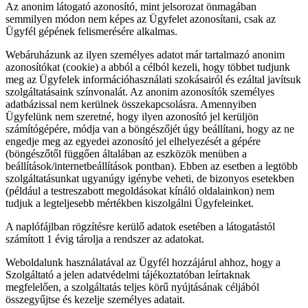
Az anonim látogató azonosító, mint jelsorozat önmagában
semmilyen módon nem képes az Ügyfelet azonosítani, csak az
Ügyfél gépének felismerésére alkalmas.
Webáruházunk az ilyen személyes adatot már tartalmazó anonim
azonosítókat (cookie) a abból a célból kezeli, hogy többet tudjunk
meg az Ügyfelek információhasználati szokásairól és ezáltal javítsuk
szolgáltatásaink színvonalát. Az anonim azonosítók személyes
adatbázissal nem kerülnek összekapcsolásra. Amennyiben
Ügyfelünk nem szeretné, hogy ilyen azonosító jel kerüljön
számítógépére, módja van a böngészőjét úgy beállítani, hogy az ne
engedje meg az egyedei azonosító jel elhelyezését a gépére
(böngészőtől függően általában az eszközök menüben a
beállítások/internetbeállítások pontban). Ebben az esetben a legtöbb
szolgáltatásunkat ugyanúgy igénybe veheti, de bizonyos esetekben
(például a testreszabott megoldásokat kínáló oldalainkon) nem
tudjuk a legteljesebb mértékben kiszolgálni Ügyfeleinket.
A naplófájlban rögzítésre kerülő adatok esetében a látogatástól
számított 1 évig tárolja a rendszer az adatokat.
Weboldalunk használatával az Ügyfél hozzájárul ahhoz, hogy a
Szolgáltató a jelen adatvédelmi tájékoztatóban leírtaknak
megfelelően, a szolgáltatás teljes körű nyújtásának céljából
összegyűjtse és kezelje személyes adatait.