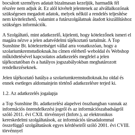
bocsátott személyes adatait bizalmasan kezeljük, harmadik fél
részére nem adjuk át. Ez alól kivételt jelentenek az alvállalkozónak
szükségesen megadott adatok, melyek nélkül a rendelés teljesítése
nem kivitelezhető, valamint a futárszolgálatnak átadott kiszállításhoz
szükséges információk.
A Szolgáltató, mint adatkezelő, kijelenti, hogy kötelezőnek ismeri el
magára nézve a jelen adatvédelmi tájékoztató tartalmát. A Top
Sunshine Bt. kötelezettséget vállal arra vonatkozóan, hogy a
szolariumkremstudioknak.hu címen elérhető weboldal és Webshop
működtetésével kapcsolatos adatkezelés megfelel a jelen
tájékoztatóban és a hatályos jogszabályokban meghatározott
rendelkezéseknek.
Jelen tájékoztató hatálya a szolariumkremstudioknak.hu oldal és
ennek esetleges aldomainjein történő adatkezelésre terjed ki.
1.2. Az adatkezelés jogalapja
a Top Sunshine Bt. adatkezelési alapelvei összhangban vannak az
információs önrendelkezési jogról és az információszabadságról
szóló 2011. évi CXII. törvénnyel (Infotv.), az elektronikus
kereskedelmi szolgáltatások, az információs társadalommal
összefüggő szolgáltatások egyes kérdéseiről szóló 2001. évi CVIII.
törvénnyel