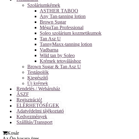
Szoláriumkémek
ASTHER TABOO
Any Tan-tanning lotion
Brown Sugar
MégaTan Professional
Soleo szolárium kozmetikumok
Tan Asz U
TannyMaxx-tanning lotion
Vadbarna
Wild tan by Soleo
Krémek tetováláshoz
Brown Sugar & Tan Asz U
Testápolók
Kiegészítő
Új krémek
Rendelés / Webáruház
ÁSZF
Regisztráció!
ELÉRHETŐSÉGEK
Adatvédelmi tájékoztató
Kedvezmények
Szállítás/Transport
Kosár
Az Ön kosara üres.