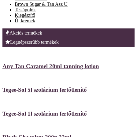
Brown Sugar & Tan Asz U
Testápolók
Kiegészítő
Új krémek
Akciós termékek
Legnépszerűbb termékek
Any Tan Caramel 20ml-tanning lotion
Tegee-Sol 5l szolárium fertőtlenítő
Tegee-Sol 1l szolárium fertőtlenítő