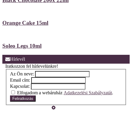
Black Chocolate 200x 22ml
Orange Cake 15ml
Soleo Legs 10ml
Hírlevél
Iratkozzon fel hírlevelünkre!
Az Ön neve:
Email cím:
Kapcsolat:
Elfogadom a webáruház
Adatkezelési Szabályzatát
.
Feliratkozás
Üzemeltető
Online elállás
Teljes katalógus
Vásárlói értékelések