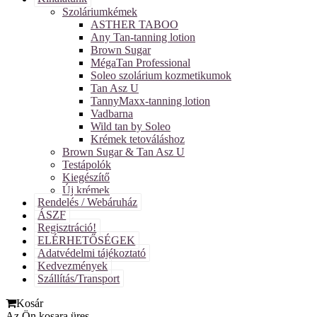
Szoláriumkémek
ASTHER TABOO
Any Tan-tanning lotion
Brown Sugar
MégaTan Professional
Soleo szolárium kozmetikumok
Tan Asz U
TannyMaxx-tanning lotion
Vadbarna
Wild tan by Soleo
Krémek tetováláshoz
Brown Sugar & Tan Asz U
Testápolók
Kiegészítő
Új krémek
Rendelés / Webáruház
ÁSZF
Regisztráció!
ELÉRHETŐSÉGEK
Adatvédelmi tájékoztató
Kedvezmények
Szállítás/Transport
Kosár
Az Ön kosara üres.