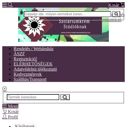
Kosár
Bejelentkezés
Regisztráció
Rendelés / Webáruház
ÁSZF
Regisztráció!
ELÉRHETŐSÉGEK
Adatvédelmi tájékoztató
Kedvezmények
Szállítás/Transport
Menü
Kosár
Profil
Kínálatunk