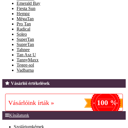
Emerald Bay
Fiesta Sun
Hempz
MégaTan
Pro Tan
Radical
Soleo
SuperTan
SupreTan
Tahnee
Tan Asz U
TannyMaxx
Tegee-sol
Vadbarna
Vásárlói értékelések
100 %
Vásárlóink írták »
Kínálatunk
Szoláriumkémek