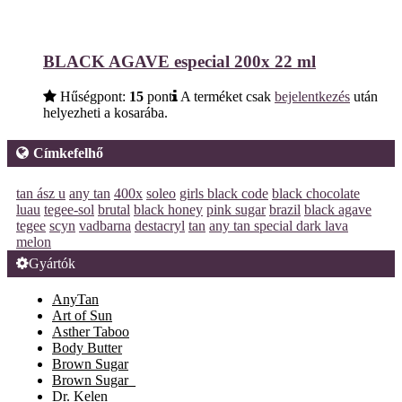
BLACK AGAVE especial 200x 22 ml
Hűségpont:
15
pont
A terméket csak
bejelentkezés
után
helyezheti a kosarába.
Címkefelhő
tan ász u
any tan
400x
soleo
girls black code
black chocolate
luau
tegee-sol
brutal
black honey
pink sugar
brazil
black agave
tegee
scyn
vadbarna
destacryl
tan
any tan special dark lava
melon
Gyártók
AnyTan
Art of Sun
Asther Taboo
Body Butter
Brown Sugar
Brown Sugar_
Dr. Kelen