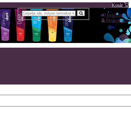
Kosár
Bejelentkezé
Regisztráció