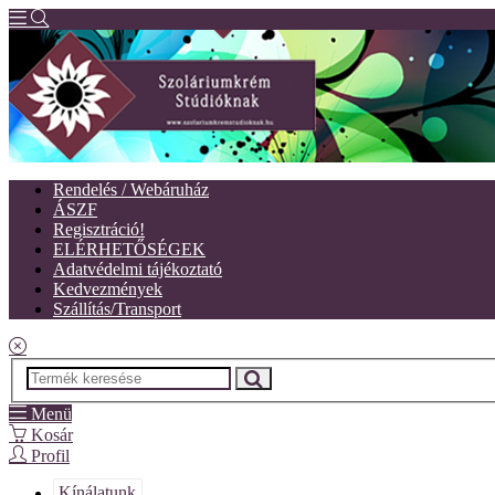
Rendelés / Webáruház
ÁSZF
Regisztráció!
ELÉRHETŐSÉGEK
Adatvédelmi tájékoztató
Kedvezmények
Szállítás/Transport
Menü
Kosár
Profil
Kínálatunk