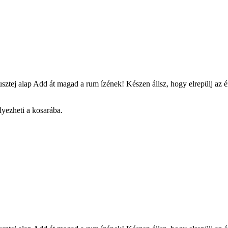
j alap Add át magad a rum ízének! Készen állsz, hogy elrepülj az éri
lyezheti a kosarába.