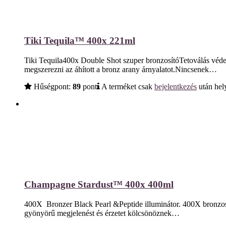
Tiki Tequila™ 400x 221ml
Tiki Tequila400x Double Shot szuper bronzosítóTetoválás védele
megszerezni az áhított a bronz arany árnyalatot.Nincsenek…
Hűségpont:
89
pont
A terméket csak
bejelentkezés
után hely
Champagne Stardust™ 400x 400ml
400X Bronzer Black Pearl &Peptide illuminátor. 400X bronzos
gyönyörű megjelenést és érzetet kölcsönöznek…