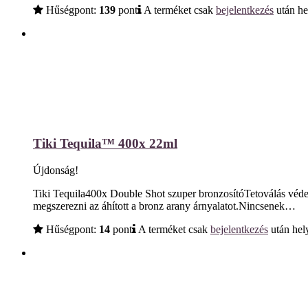
Hűségpont:
139
pont
A terméket csak
bejelentkezés
után he
Tiki Tequila™ 400x 22ml
Újdonság!
Tiki Tequila400x Double Shot szuper bronzosítóTetoválás védele
megszerezni az áhított a bronz arany árnyalatot.Nincsenek…
Hűségpont:
14
pont
A terméket csak
bejelentkezés
után hely