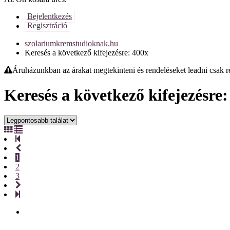
Bejelentkezés
Regisztráció
szolariumkremstudioknak.hu
Keresés a következő kifejezésre: 400x
Áruházunkban az árakat megtekinteni és rendeléseket leadni csak reg
Keresés a következő kifejezésre:
1
2
3