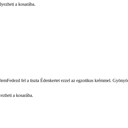
lyezheti a kosarába.
mFedezd fel a tiszta Édenkertet ezzel az egzotikus krémmel. Gyönyörű és
ezheti a kosarába.