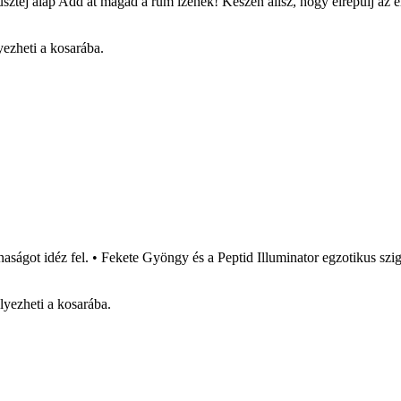
j alap Add át magad a rum ízének! Készen állsz, hogy elrepülj az éri
ezheti a kosarába.
aságot idéz fel. • Fekete Gyöngy és a Peptid Illuminator egzotikus szi
lyezheti a kosarába.