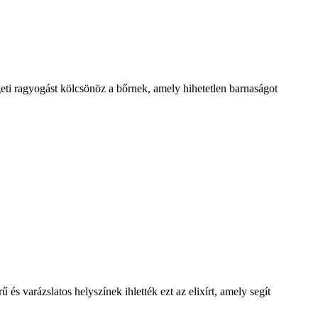
geti ragyogást kölcsönöz a bőrnek, amely hihetetlen barnaságot
 varázslatos helyszínek ihlették ezt az elixírt, amely segít