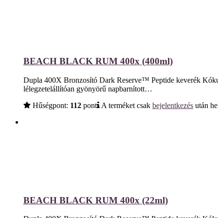
BEACH BLACK RUM 400x (400ml)
Dupla 400X Bronzosító Dark Reserve™ Peptide keverék Kókuszte
lélegzetelállítóan gyönyörű napbarnított…
Hűségpont:
112
pont
A terméket csak
bejelentkezés
után he
BEACH BLACK RUM 400x (22ml)