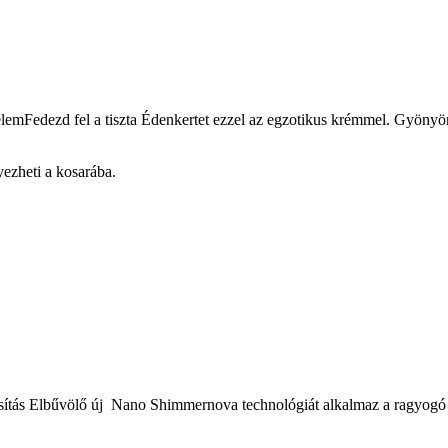
mFedezd fel a tiszta Édenkertet ezzel az egzotikus krémmel. Gyönyörű és
ezheti a kosarába.
ítás Elbűvölő új Nano Shimmernova technológiát alkalmaz a ragyogó c