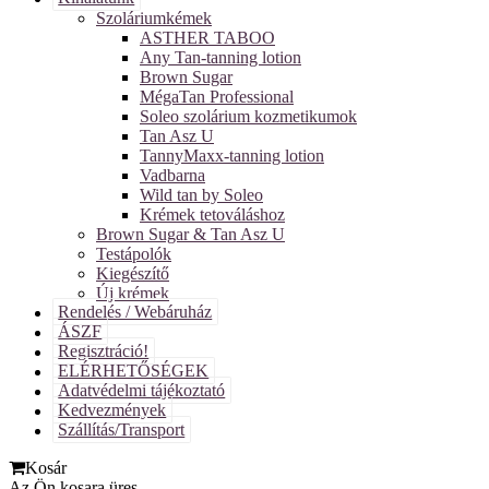
Szoláriumkémek
ASTHER TABOO
Any Tan-tanning lotion
Brown Sugar
MégaTan Professional
Soleo szolárium kozmetikumok
Tan Asz U
TannyMaxx-tanning lotion
Vadbarna
Wild tan by Soleo
Krémek tetováláshoz
Brown Sugar & Tan Asz U
Testápolók
Kiegészítő
Új krémek
Rendelés / Webáruház
ÁSZF
Regisztráció!
ELÉRHETŐSÉGEK
Adatvédelmi tájékoztató
Kedvezmények
Szállítás/Transport
Kosár
Az Ön kosara üres.