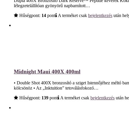
Dupla 400X Bronzosító Dark Reserve™ Peptide keverék Kókuszte
lélegzetelállítóan gyönyörű napbarnított…
Hűségpont:
14
pont
A terméket csak
bejelentkezés
után hely
Midnight Maui 400X 400ml
• Double Shot 400X bronzosító a sziget Istennőjéhez méltó barn
kölcsönöz • Az „Inktuition” tetoválásfokozó…
Hűségpont:
139
pont
A terméket csak
bejelentkezés
után he