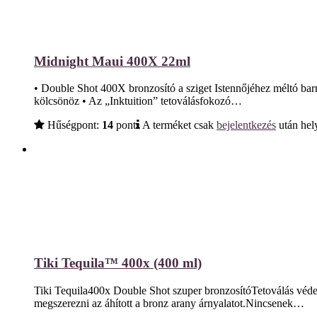
Midnight Maui 400X 22ml
• Double Shot 400X bronzosító a sziget Istennőjéhez méltó barn
kölcsönöz • Az „Inktuition” tetoválásfokozó…
Hűségpont:
14
pont
A terméket csak
bejelentkezés
után hely
Tiki Tequila™ 400x (400 ml)
Tiki Tequila400x Double Shot szuper bronzosítóTetoválás védele
megszerezni az áhított a bronz arany árnyalatot.Nincsenek…