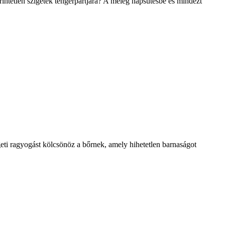
ntetlen szigetek tengerpartjára? A meleg napsütésbe és mindezt
geti ragyogást kölcsönöz a bőrnek, amely hihetetlen barnaságot