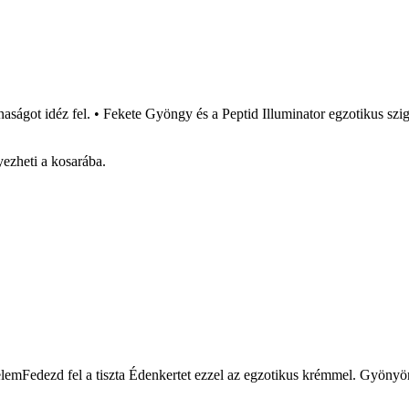
aságot idéz fel. • Fekete Gyöngy és a Peptid Illuminator egzotikus szi
ezheti a kosarába.
mFedezd fel a tiszta Édenkertet ezzel az egzotikus krémmel. Gyönyörű és