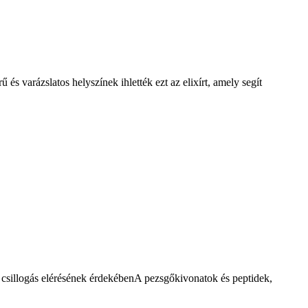
 varázslatos helyszínek ihlették ezt az elixírt, amely segít
sillogás elérésének érdekébenA pezsgőkivonatok és peptidek,